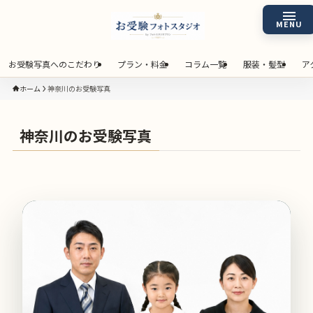
お受験写真へのこだわり
プラン・料金
コラム一覧
服装・髪型
ア
ホーム
神奈川のお受験写真
神奈川のお受験写真