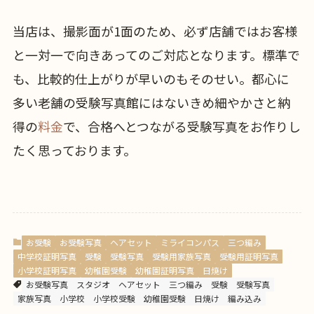
当店は、撮影面が1面のため、必ず店舗ではお客様
と一対一で向きあってのご対応となります。標準で
も、比較的仕上がりが早いのもそのせい。都心に
多い老舗の受験写真館にはないきめ細やかさと納
得の
料金
で、合格へとつながる受験写真をお作りし
たく思っております。
お受験
お受験写真
ヘアセット
ミライコンパス
三つ編み
中学校証明写真
受験
受験写真
受験用家族写真
受験用証明写真
小学校証明写真
幼稚園受験
幼稚園証明写真
日焼け
お受験写真
スタジオ
ヘアセット
三つ編み
受験
受験写真
家族写真
小学校
小学校受験
幼稚園受験
日焼け
編み込み