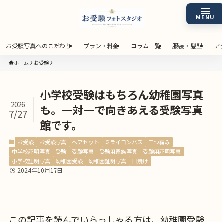
お受験写真へのこだわり
プラン・料金
コラム一覧
服装・髪型
ア
ホーム
お受験
小学校受験はもちろん幼稚園写真
2026
も。一対一で向きあえる受験写真
7/27
館です。
お受験
お受験写真
ヘアセット
ミライコンパス
三つ編み
中学校証明写真
受験
受験写真
受験用家族写真
受験用証明写真
小学校証明写真
幼稚園受験
幼稚園証明写真
日焼け
2024年10月17日
この記事を読んでいらっしゃる方は、幼稚園受験