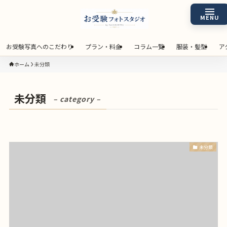
お受験写真へのこだわり
プラン・料金
コラム一覧
服装・髪型
ア
ホーム
未分類
未分類
– category –
未分類