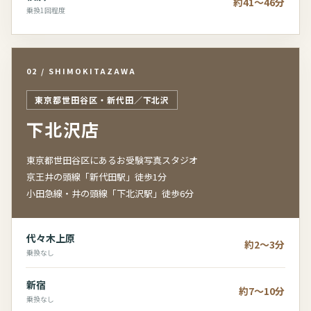
約41～46分
乗換1回程度
02 / SHIMOKITAZAWA
東京都世田谷区・新代田／下北沢
下北沢店
東京都世田谷区にあるお受験写真スタジオ
京王井の頭線「新代田駅」徒歩1分
小田急線・井の頭線「下北沢駅」徒歩6分
代々木上原
約2～3分
乗換なし
新宿
約7～10分
乗換なし