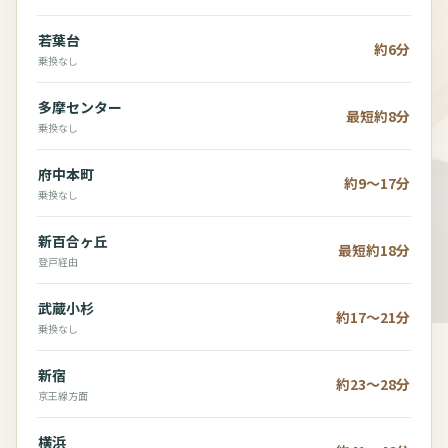
若葉台
約6分
乗換なし
多摩センター
最短約8分
乗換なし
府中本町
約9～17分
乗換なし
新百合ヶ丘
最短約18分
登戸経由
武蔵小杉
約17～21分
乗換なし
新宿
約23～28分
京王線方面
横浜