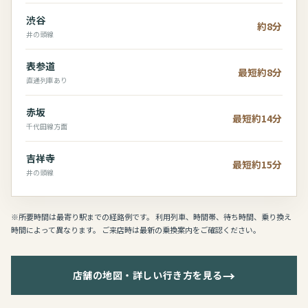
渋谷
約8分
井の頭線
表参道
最短約8分
直通列車あり
赤坂
最短約14分
千代田線方面
吉祥寺
最短約15分
井の頭線
※所要時間は最寄り駅までの経路例です。 利用列車、時間帯、待ち時間、乗り換え
時間によって異なります。 ご来店時は最新の乗換案内をご確認ください。
→
店舗の地図・詳しい行き方を見る