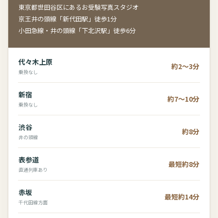
東京都世田谷区にあるお受験写真スタジオ
京王井の頭線「新代田駅」徒歩1分
小田急線・井の頭線「下北沢駅」徒歩6分
代々木上原
約2～3分
乗換なし
新宿
約7～10分
乗換なし
渋谷
約8分
井の頭線
表参道
最短約8分
直通列車あり
赤坂
最短約14分
千代田線方面