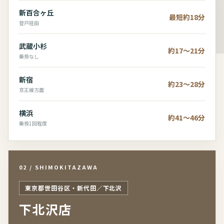
新百合ヶ丘
最短約18分
登戸経由
武蔵小杉
約17～21分
乗換なし
新宿
約23～28分
京王線方面
横浜
約41～46分
乗換1回程度
02 / SHIMOKITAZAWA
東京都世田谷区・新代田／下北沢
下北沢店