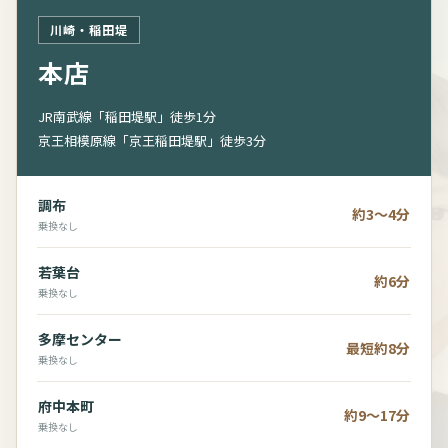
川崎・稲田堤
本店
JR南武線「稲田堤駅」徒歩1分
京王相模原線「京王稲田堤駅」徒歩3分
調布
約3～4分
乗換なし
若葉台
約6分
乗換なし
多摩センター
最短約8分
乗換なし
府中本町
約9～17分
乗換なし