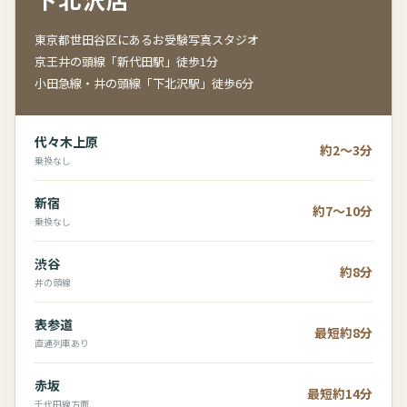
東京都世田谷区にあるお受験写真スタジオ
京王井の頭線「新代田駅」徒歩1分
小田急線・井の頭線「下北沢駅」徒歩6分
代々木上原
約2～3分
乗換なし
新宿
約7～10分
乗換なし
渋谷
約8分
井の頭線
表参道
最短約8分
直通列車あり
赤坂
最短約14分
千代田線方面