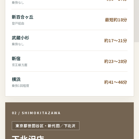
乗換なし
新百合ヶ丘
最短約18分
登戸経由
武蔵小杉
約17～21分
乗換なし
新宿
約23～28分
京王線方面
横浜
約41～46分
乗換1回程度
02 / SHIMOKITAZAWA
東京都世田谷区・新代田／下北沢
下北沢店