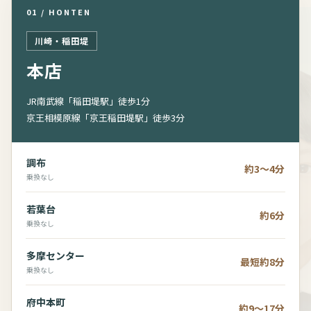
01 / HONTEN
川崎・稲田堤
本店
JR南武線「稲田堤駅」徒歩1分
京王相模原線「京王稲田堤駅」徒歩3分
調布
約3～4分
乗換なし
若葉台
約6分
乗換なし
多摩センター
最短約8分
乗換なし
府中本町
約9～17分