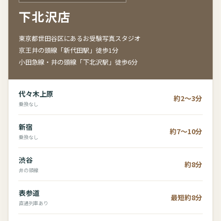
下北沢店
東京都世田谷区にあるお受験写真スタジオ
京王井の頭線「新代田駅」徒歩1分
小田急線・井の頭線「下北沢駅」徒歩6分
代々木上原
約2～3分
乗換なし
新宿
約7～10分
乗換なし
渋谷
約8分
井の頭線
表参道
最短約8分
直通列車あり