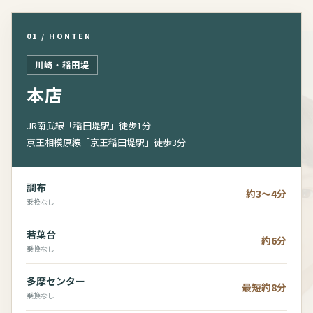
01 / HONTEN
川崎・稲田堤
本店
JR南武線「稲田堤駅」徒歩1分
京王相模原線「京王稲田堤駅」徒歩3分
調布
約3～4分
乗換なし
若葉台
約6分
乗換なし
多摩センター
最短約8分
乗換なし