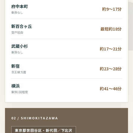
府中本町
約9～17分
乗換なし
新百合ヶ丘
最短約18分
登戸経由
武蔵小杉
約17～21分
乗換なし
新宿
約23～28分
京王線方面
横浜
約41～46分
乗換1回程度
02 / SHIMOKITAZAWA
東京都世田谷区・新代田／下北沢