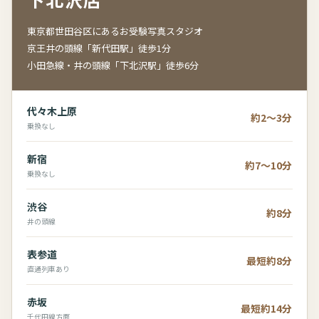
東京都世田谷区にあるお受験写真スタジオ
京王井の頭線「新代田駅」徒歩1分
小田急線・井の頭線「下北沢駅」徒歩6分
代々木上原
約2～3分
乗換なし
新宿
約7～10分
乗換なし
渋谷
約8分
井の頭線
表参道
最短約8分
直通列車あり
赤坂
最短約14分
千代田線方面