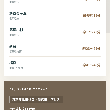
乗換なし
新百合ヶ丘
最短約18分
登戸経由
武蔵小杉
約17～21分
乗換なし
新宿
約23～28分
京王線方面
横浜
約41～46分
乗換1回程度
02 / SHIMOKITAZAWA
東京都世田谷区・新代田／下北沢
下北沢店