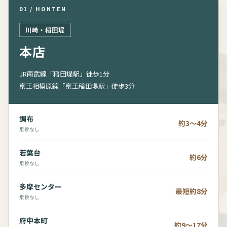
01 / HONTEN
川崎・稲田堤
本店
JR南武線「稲田堤駅」徒歩1分
京王相模原線「京王稲田堤駅」徒歩3分
調布
約3～4分
乗換なし
若葉台
約6分
乗換なし
多摩センター
最短約8分
乗換なし
府中本町
約9～17分