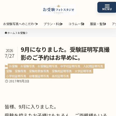
お受験写真へのこだわり
プラン・料金
コラム一覧
服装・髪型
ア
ホーム
お受験
9月になりました。受験証明写真撮
2026
7/27
影のご予約はお早めに。
お受験
お受験写真
お受験証明写真
中学校証明写真
入試用証明写真
受験
受験写真
受験用家族写真
受験用証明写真
大学証明写真
小学校証明写真
幼稚園証明写真
高校証明写真
2017年9月2日
皆様、9月に入りました。
受験を控えたお子様はもちろん、ご両親様もいろ