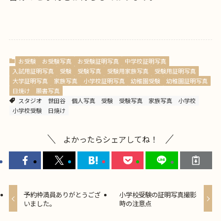
お受験
お受験写真
お受験証明写真
中学校証明写真
入試用証明写真
受験
受験写真
受験用家族写真
受験用証明写真
大学証明写真
家族写真
小学校証明写真
幼稚園受験
幼稚園証明写真
日焼け
願書写真
スタジオ
世田谷
個人写真
受験
受験写真
家族写真
小学校
小学校受験
日焼け
よかったらシェアしてね！
予約枠満員ありがとうござ
小学校受験の証明写真撮影
いました。
時の注意点