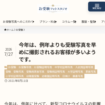
お受験写真へのこだわり
プラン・料金
コラム一覧
服装・髪型
ア
ホーム
お受験
今年は、例年よりも受験写真を早
2026
めに撮影されるお客様が多いよう
7/27
です。
お受験
お受験写真
お受験証明写真
中学校証明写真
入試用証明写真
受験
受験写真
受験用家族写真
受験用証明写真
大学証明写真
家族写真
小学校証明写真
幼稚園受験
幼稚園証明写真
日焼け
願書写真
2021年8月11日
今年は、例年に比べて、新型コロナウイルスの影響