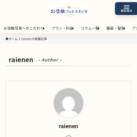
お受験写真へのこだわり
プラン・料金
コラム一覧
服装・髪型
ア
ホーム
raienenの執筆記事
raienen
– Author –
raienen