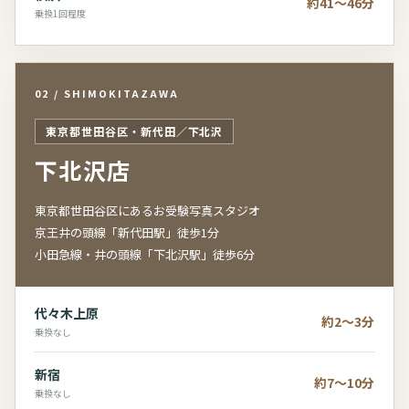
約41～46分
乗換1回程度
02 / SHIMOKITAZAWA
東京都世田谷区・新代田／下北沢
下北沢店
東京都世田谷区にあるお受験写真スタジオ
京王井の頭線「新代田駅」徒歩1分
小田急線・井の頭線「下北沢駅」徒歩6分
代々木上原
約2～3分
乗換なし
新宿
約7～10分
乗換なし