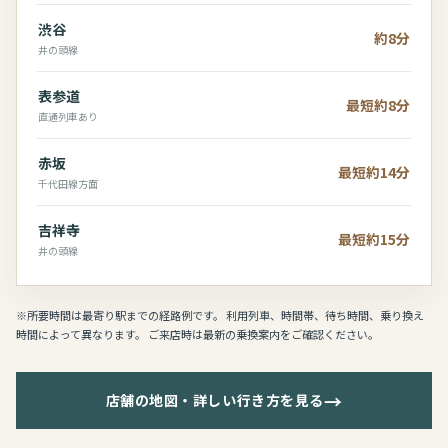
渋谷
約8分
井の頭線
表参道
最短約8分
直通列車あり
赤坂
最短約14分
千代田線方面
吉祥寺
最短約15分
井の頭線
※所要時間は最寄り駅までの経路例です。 利用列車、時間帯、待ち時間、乗り換え
時間によって異なります。 ご来店時は最新の乗換案内をご確認ください。
→
店舗の地図・詳しい行き方を見る