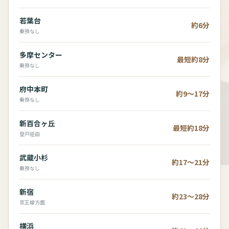
若葉台
約6分
乗換なし
多摩センター
最短約8分
乗換なし
府中本町
約9～17分
乗換なし
新百合ヶ丘
最短約18分
登戸経由
武蔵小杉
約17～21分
乗換なし
新宿
約23～28分
京王線方面
横浜