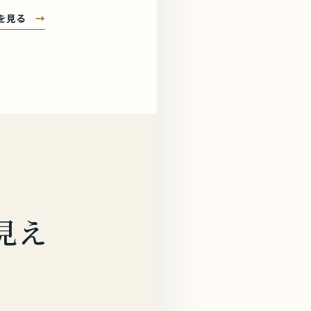
を見る
→
見え