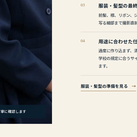
03
服装・髪型の最
前髪、襟、リボン、
写る細部まで撮影直
04
用途に合わせた
過度に作り込まず、
学校の規定に合うサ
ます。
服装・髪型の準備を見る
→
丁寧に確認します