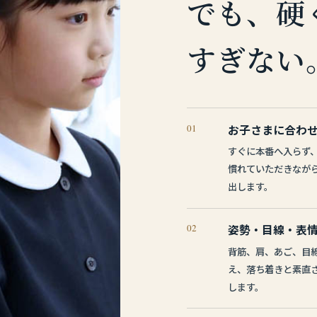
でも、硬
すぎない
01
お子さまに合わ
すぐに本番へ入らず
慣れていただきなが
出します。
02
姿勢・目線・表
背筋、肩、あご、目
え、落ち着きと素直
します。