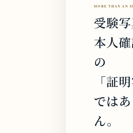
MORE THAN AN I
受験写
本人確
の
「証明
ではあ
ん。