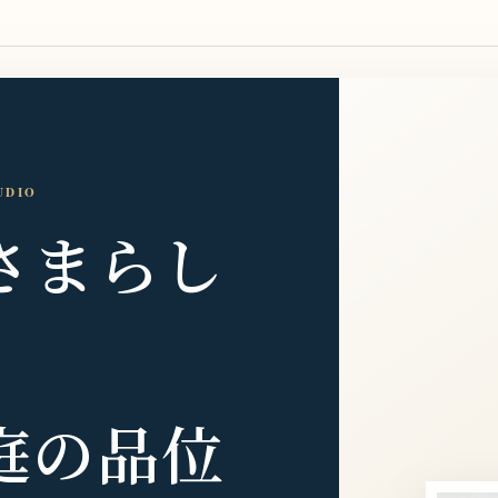
UDIO
さまらし
、
庭の品位