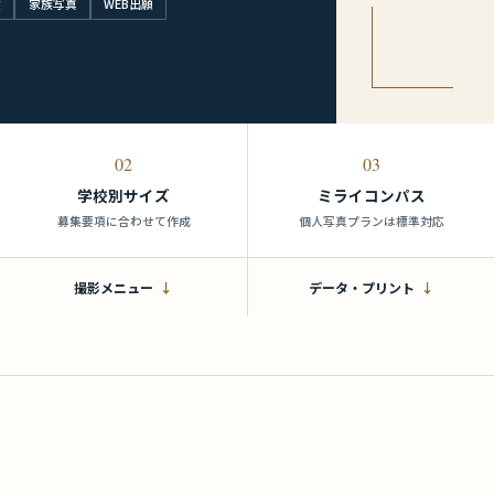
験
家族写真
WEB出願
02
03
学校別サイズ
ミライコンパス
募集要項に合わせて作成
個人写真プランは標準対応
撮影メニュー
データ・プリント