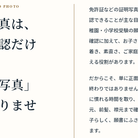
D PHOTO
免許証などの証明写
真は、
認できることが主な
稚園・小学校受験の
認だけ
確認に加えて、お子
着き、素直さ、ご家
える役割があります。
だからこそ、単に正
写真」
終わりではありませ
に慣れる時間を取り
りませ
元、前髪、襟元まで
子らしく、願書にふ
ます。